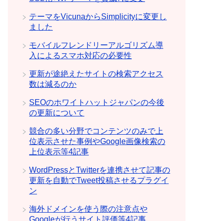
テーマをVicunaからSimplicityに変更し
ました
モバイルフレンドリーアルゴリズム導
入によるスマホ対応の必要性
更新が途絶えたサイトの検索アクセス
数は減るのか
SEOのホワイトハットジャパンの今後
の更新について
競合の多い分野でコンテンツのみで上
位表示させた事例やGoogle画像検索の
上位表示等4記事
WordPressとTwitterを連携させて記事の
更新を自動でTweet投稿させるプラグイ
ン
海外ドメインを使う際の注意点や
Googleが行うサイト評価等4記事