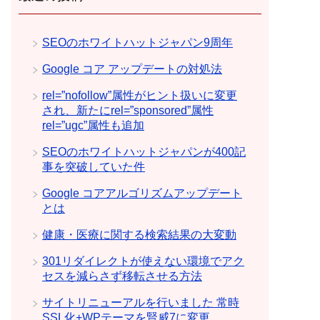
SEOのホワイトハットジャパン9周年
Google コア アップデートの対処法
rel=”nofollow”属性がヒント扱いに変更
され、新たにrel=”sponsored”属性
rel=”ugc”属性も追加
SEOのホワイトハットジャパンが400記
事を突破していた件
Google コアアルゴリズムアップデート
とは
健康・医療に関する検索結果の大変動
301リダイレクトが使えない環境でアク
セスを減らさず移転させる方法
サイトリニューアルを行いました 常時
SSL化+WPテーマを賢威7に変更