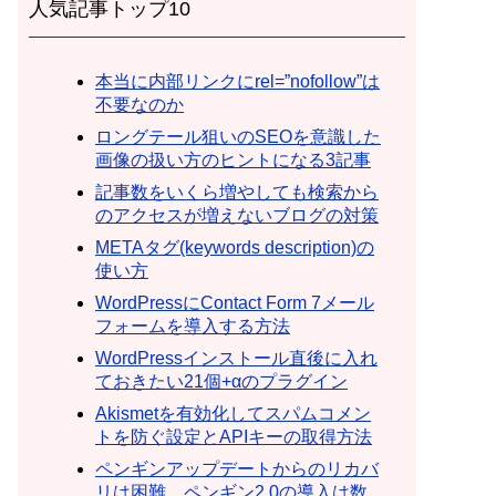
人気記事トップ10
本当に内部リンクにrel=”nofollow”は
不要なのか
ロングテール狙いのSEOを意識した
画像の扱い方のヒントになる3記事
記事数をいくら増やしても検索から
のアクセスが増えないブログの対策
METAタグ(keywords description)の
使い方
WordPressにContact Form 7メール
フォームを導入する方法
WordPressインストール直後に入れ
ておきたい21個+αのプラグイン
Akismetを有効化してスパムコメン
トを防ぐ設定とAPIキーの取得方法
ペンギンアップデートからのリカバ
リは困難。ペンギン2.0の導入は数