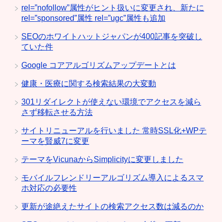
rel=”nofollow”属性がヒント扱いに変更され、新たに
rel=”sponsored”属性 rel=”ugc”属性も追加
SEOのホワイトハットジャパンが400記事を突破し
ていた件
Google コアアルゴリズムアップデートとは
健康・医療に関する検索結果の大変動
301リダイレクトが使えない環境でアクセスを減ら
さず移転させる方法
サイトリニューアルを行いました 常時SSL化+WPテ
ーマを賢威7に変更
テーマをVicunaからSimplicityに変更しました
モバイルフレンドリーアルゴリズム導入によるスマ
ホ対応の必要性
更新が途絶えたサイトの検索アクセス数は減るのか