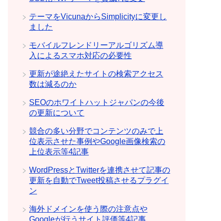
テーマをVicunaからSimplicityに変更し
ました
モバイルフレンドリーアルゴリズム導
入によるスマホ対応の必要性
更新が途絶えたサイトの検索アクセス
数は減るのか
SEOのホワイトハットジャパンの今後
の更新について
競合の多い分野でコンテンツのみで上
位表示させた事例やGoogle画像検索の
上位表示等4記事
WordPressとTwitterを連携させて記事の
更新を自動でTweet投稿させるプラグイ
ン
海外ドメインを使う際の注意点や
Googleが行うサイト評価等4記事