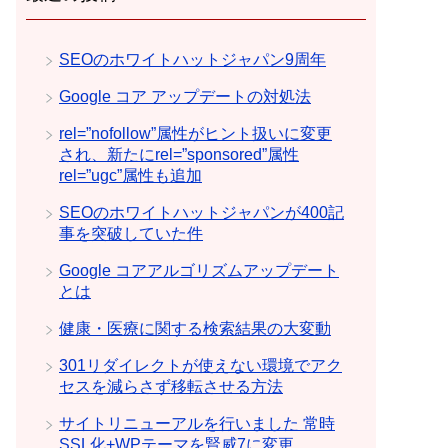
SEOのホワイトハットジャパン9周年
Google コア アップデートの対処法
rel=”nofollow”属性がヒント扱いに変更
され、新たにrel=”sponsored”属性
rel=”ugc”属性も追加
SEOのホワイトハットジャパンが400記
事を突破していた件
Google コアアルゴリズムアップデート
とは
健康・医療に関する検索結果の大変動
301リダイレクトが使えない環境でアク
セスを減らさず移転させる方法
サイトリニューアルを行いました 常時
SSL化+WPテーマを賢威7に変更