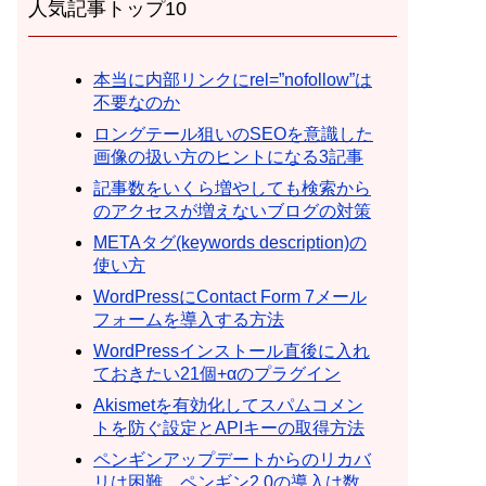
人気記事トップ10
本当に内部リンクにrel=”nofollow”は
不要なのか
ロングテール狙いのSEOを意識した
画像の扱い方のヒントになる3記事
記事数をいくら増やしても検索から
のアクセスが増えないブログの対策
METAタグ(keywords description)の
使い方
WordPressにContact Form 7メール
フォームを導入する方法
WordPressインストール直後に入れ
ておきたい21個+αのプラグイン
Akismetを有効化してスパムコメン
トを防ぐ設定とAPIキーの取得方法
ペンギンアップデートからのリカバ
リは困難。ペンギン2.0の導入は数