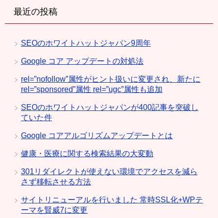
最近の投稿
SEOのホワイトハットジャパン9周年
Google コア アップデートの対処法
rel=”nofollow”属性がヒント扱いに変更され、新たに
rel=”sponsored”属性 rel=”ugc”属性も追加
SEOのホワイトハットジャパンが400記事を突破し
ていた件
Google コアアルゴリズムアップデートとは
健康・医療に関する検索結果の大変動
301リダイレクトが使えない環境でアクセスを減ら
さず移転させる方法
サイトリニューアルを行いました 常時SSL化+WPテ
ーマを賢威7に変更