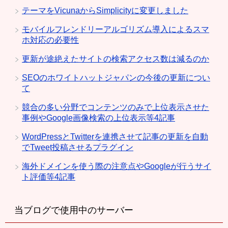
テーマをVicunaからSimplicityに変更しました
モバイルフレンドリーアルゴリズム導入によるスマ
ホ対応の必要性
更新が途絶えたサイトの検索アクセス数は減るのか
SEOのホワイトハットジャパンの今後の更新につい
て
競合の多い分野でコンテンツのみで上位表示させた
事例やGoogle画像検索の上位表示等4記事
WordPressとTwitterを連携させて記事の更新を自動
でTweet投稿させるプラグイン
海外ドメインを使う際の注意点やGoogleが行うサイ
ト評価等4記事
当ブログで使用中のサーバー