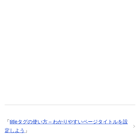
「
titleタグの使い方 – わかりやすいページタイトルを設
定しよう
」