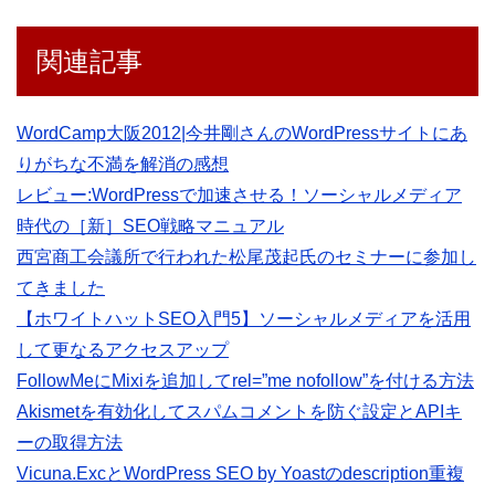
関連記事
WordCamp大阪2012|今井剛さんのWordPressサイトにあ
りがちな不満を解消の感想
レビュー:WordPressで加速させる！ソーシャルメディア
時代の［新］SEO戦略マニュアル
西宮商工会議所で行われた松尾茂起氏のセミナーに参加し
てきました
【ホワイトハットSEO入門5】ソーシャルメディアを活用
して更なるアクセスアップ
FollowMeにMixiを追加してrel=”me nofollow”を付ける方法
Akismetを有効化してスパムコメントを防ぐ設定とAPIキ
ーの取得方法
Vicuna.ExcとWordPress SEO by Yoastのdescription重複