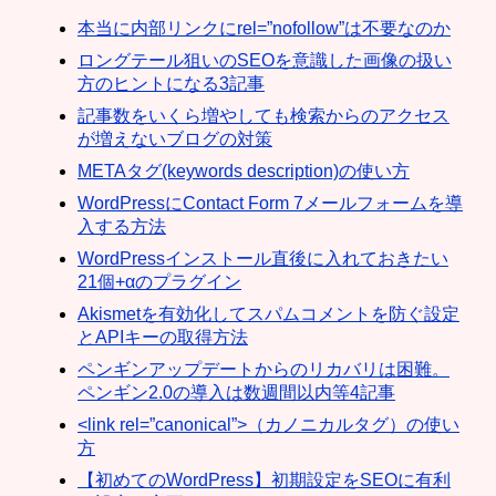
本当に内部リンクにrel=”nofollow”は不要なのか
ロングテール狙いのSEOを意識した画像の扱い
方のヒントになる3記事
記事数をいくら増やしても検索からのアクセス
が増えないブログの対策
METAタグ(keywords description)の使い方
WordPressにContact Form 7メールフォームを導
入する方法
WordPressインストール直後に入れておきたい
21個+αのプラグイン
Akismetを有効化してスパムコメントを防ぐ設定
とAPIキーの取得方法
ペンギンアップデートからのリカバリは困難。
ペンギン2.0の導入は数週間以内等4記事
<link rel=”canonical”>（カノニカルタグ）の使い
方
【初めてのWordPress】初期設定をSEOに有利