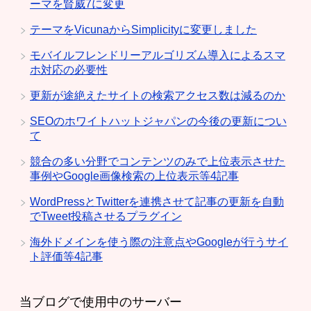
ーマを賢威7に変更
テーマをVicunaからSimplicityに変更しました
モバイルフレンドリーアルゴリズム導入によるスマ
ホ対応の必要性
更新が途絶えたサイトの検索アクセス数は減るのか
SEOのホワイトハットジャパンの今後の更新につい
て
競合の多い分野でコンテンツのみで上位表示させた
事例やGoogle画像検索の上位表示等4記事
WordPressとTwitterを連携させて記事の更新を自動
でTweet投稿させるプラグイン
海外ドメインを使う際の注意点やGoogleが行うサイ
ト評価等4記事
当ブログで使用中のサーバー