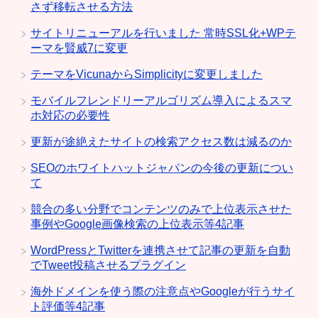
さず移転させる方法
サイトリニューアルを行いました 常時SSL化+WPテ
ーマを賢威7に変更
テーマをVicunaからSimplicityに変更しました
モバイルフレンドリーアルゴリズム導入によるスマ
ホ対応の必要性
更新が途絶えたサイトの検索アクセス数は減るのか
SEOのホワイトハットジャパンの今後の更新につい
て
競合の多い分野でコンテンツのみで上位表示させた
事例やGoogle画像検索の上位表示等4記事
WordPressとTwitterを連携させて記事の更新を自動
でTweet投稿させるプラグイン
海外ドメインを使う際の注意点やGoogleが行うサイ
ト評価等4記事