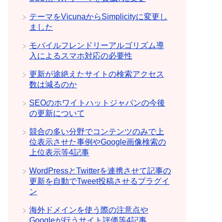
テーマをVicunaからSimplicityに変更し
ました
モバイルフレンドリーアルゴリズム導
入によるスマホ対応の必要性
更新が途絶えたサイトの検索アクセス
数は減るのか
SEOのホワイトハットジャパンの今後
の更新について
競合の多い分野でコンテンツのみで上
位表示させた事例やGoogle画像検索の
上位表示等4記事
WordPressとTwitterを連携させて記事の
更新を自動でTweet投稿させるプラグイ
ン
海外ドメインを使う際の注意点や
Googleが行うサイト評価等4記事