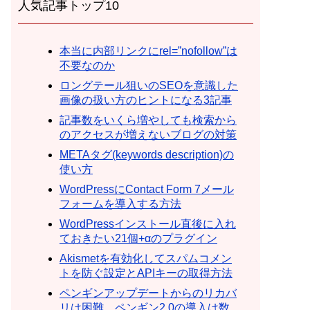
人気記事トップ10
本当に内部リンクにrel=”nofollow”は
不要なのか
ロングテール狙いのSEOを意識した
画像の扱い方のヒントになる3記事
記事数をいくら増やしても検索から
のアクセスが増えないブログの対策
METAタグ(keywords description)の
使い方
WordPressにContact Form 7メール
フォームを導入する方法
WordPressインストール直後に入れ
ておきたい21個+αのプラグイン
Akismetを有効化してスパムコメン
トを防ぐ設定とAPIキーの取得方法
ペンギンアップデートからのリカバ
リは困難。ペンギン2.0の導入は数