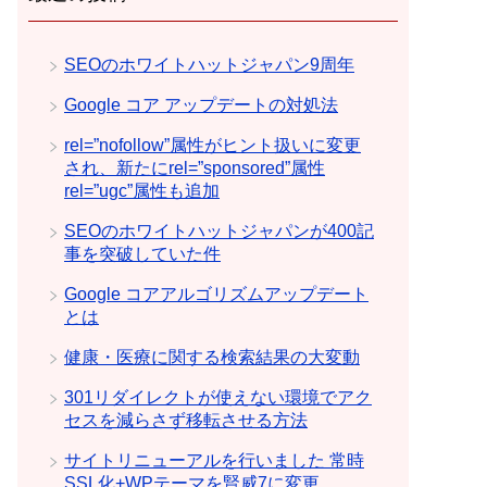
SEOのホワイトハットジャパン9周年
Google コア アップデートの対処法
rel=”nofollow”属性がヒント扱いに変更
され、新たにrel=”sponsored”属性
rel=”ugc”属性も追加
SEOのホワイトハットジャパンが400記
事を突破していた件
Google コアアルゴリズムアップデート
とは
健康・医療に関する検索結果の大変動
301リダイレクトが使えない環境でアク
セスを減らさず移転させる方法
サイトリニューアルを行いました 常時
SSL化+WPテーマを賢威7に変更