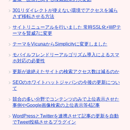
301リダイレクトが使えない環境でアクセスを減ら
さず移転させる方法
サイトリニューアルを行いました 常時SSL化+WPテ
ーマを賢威7に変更
テーマをVicunaからSimplicityに変更しました
モバイルフレンドリーアルゴリズム導入によるスマ
ホ対応の必要性
更新が途絶えたサイトの検索アクセス数は減るのか
SEOのホワイトハットジャパンの今後の更新につい
て
競合の多い分野でコンテンツのみで上位表示させた
事例やGoogle画像検索の上位表示等4記事
WordPressとTwitterを連携させて記事の更新を自動
でTweet投稿させるプラグイン