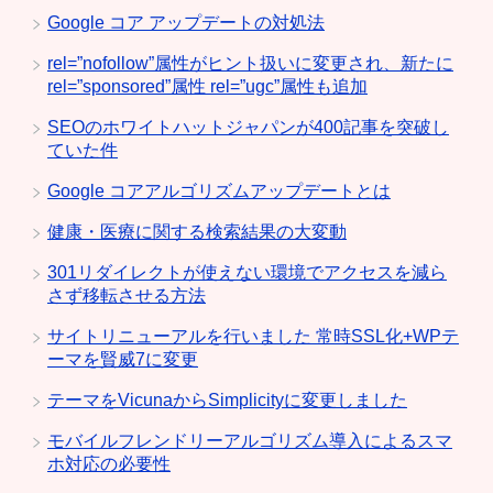
Google コア アップデートの対処法
rel=”nofollow”属性がヒント扱いに変更され、新たに
rel=”sponsored”属性 rel=”ugc”属性も追加
SEOのホワイトハットジャパンが400記事を突破し
ていた件
Google コアアルゴリズムアップデートとは
健康・医療に関する検索結果の大変動
301リダイレクトが使えない環境でアクセスを減ら
さず移転させる方法
サイトリニューアルを行いました 常時SSL化+WPテ
ーマを賢威7に変更
テーマをVicunaからSimplicityに変更しました
モバイルフレンドリーアルゴリズム導入によるスマ
ホ対応の必要性