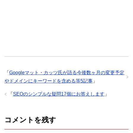
「
Googleマット・カッツ氏が語る今後数ヶ月の変更予定
やドメインにキーワードを含める等5記事
」
「
SEOのシンプルな疑問17個にお答えします
」
コメントを残す