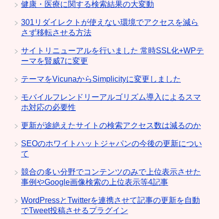
健康・医療に関する検索結果の大変動
301リダイレクトが使えない環境でアクセスを減ら
さず移転させる方法
サイトリニューアルを行いました 常時SSL化+WPテ
ーマを賢威7に変更
テーマをVicunaからSimplicityに変更しました
モバイルフレンドリーアルゴリズム導入によるスマ
ホ対応の必要性
更新が途絶えたサイトの検索アクセス数は減るのか
SEOのホワイトハットジャパンの今後の更新につい
て
競合の多い分野でコンテンツのみで上位表示させた
事例やGoogle画像検索の上位表示等4記事
WordPressとTwitterを連携させて記事の更新を自動
でTweet投稿させるプラグイン