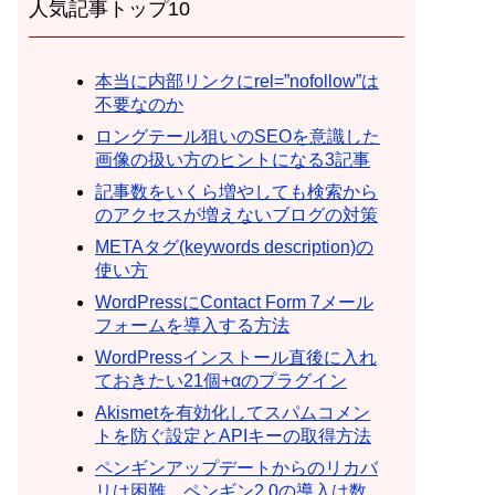
人気記事トップ10
本当に内部リンクにrel=”nofollow”は
不要なのか
ロングテール狙いのSEOを意識した
画像の扱い方のヒントになる3記事
記事数をいくら増やしても検索から
のアクセスが増えないブログの対策
METAタグ(keywords description)の
使い方
WordPressにContact Form 7メール
フォームを導入する方法
WordPressインストール直後に入れ
ておきたい21個+αのプラグイン
Akismetを有効化してスパムコメン
トを防ぐ設定とAPIキーの取得方法
ペンギンアップデートからのリカバ
リは困難。ペンギン2.0の導入は数