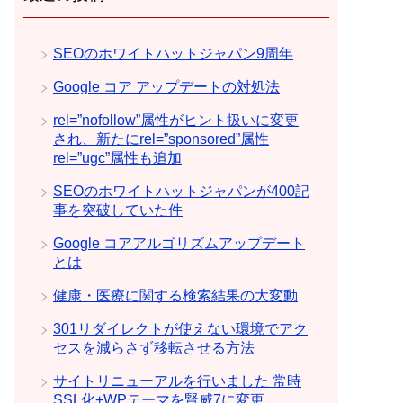
SEOのホワイトハットジャパン9周年
Google コア アップデートの対処法
rel=”nofollow”属性がヒント扱いに変更
され、新たにrel=”sponsored”属性
rel=”ugc”属性も追加
SEOのホワイトハットジャパンが400記
事を突破していた件
Google コアアルゴリズムアップデート
とは
健康・医療に関する検索結果の大変動
301リダイレクトが使えない環境でアク
セスを減らさず移転させる方法
サイトリニューアルを行いました 常時
SSL化+WPテーマを賢威7に変更