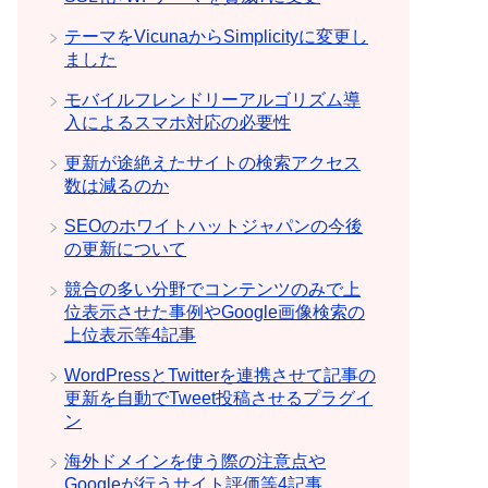
テーマをVicunaからSimplicityに変更し
ました
モバイルフレンドリーアルゴリズム導
入によるスマホ対応の必要性
更新が途絶えたサイトの検索アクセス
数は減るのか
SEOのホワイトハットジャパンの今後
の更新について
競合の多い分野でコンテンツのみで上
位表示させた事例やGoogle画像検索の
上位表示等4記事
WordPressとTwitterを連携させて記事の
更新を自動でTweet投稿させるプラグイ
ン
海外ドメインを使う際の注意点や
Googleが行うサイト評価等4記事