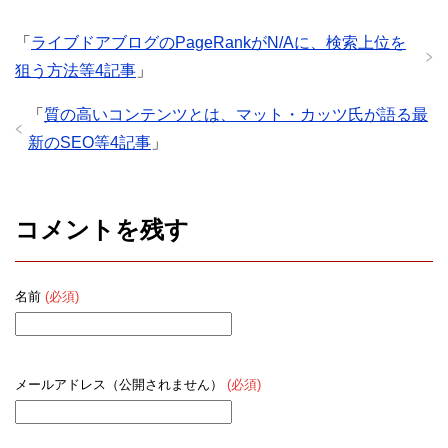
「
ライブドアブログのPageRankがN/Aに、検索上位を
狙う方法等4記事
」
「
質の高いコンテンツとは、マット・カッツ氏が語る最
新のSEO等4記事
」
コメントを残す
名前
(必須)
メールアドレス（公開されません）
(必須)