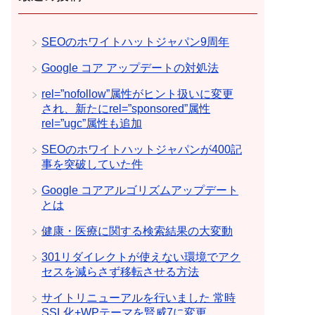
SEOのホワイトハットジャパン9周年
Google コア アップデートの対処法
rel=”nofollow”属性がヒント扱いに変更
され、新たにrel=”sponsored”属性
rel=”ugc”属性も追加
SEOのホワイトハットジャパンが400記
事を突破していた件
Google コアアルゴリズムアップデート
とは
健康・医療に関する検索結果の大変動
301リダイレクトが使えない環境でアク
セスを減らさず移転させる方法
サイトリニューアルを行いました 常時
SSL化+WPテーマを賢威7に変更