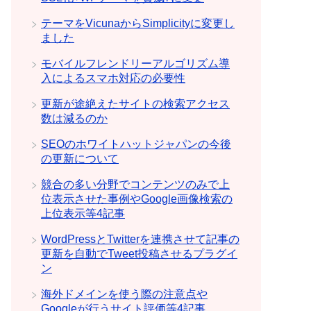
テーマをVicunaからSimplicityに変更し
ました
モバイルフレンドリーアルゴリズム導
入によるスマホ対応の必要性
更新が途絶えたサイトの検索アクセス
数は減るのか
SEOのホワイトハットジャパンの今後
の更新について
競合の多い分野でコンテンツのみで上
位表示させた事例やGoogle画像検索の
上位表示等4記事
WordPressとTwitterを連携させて記事の
更新を自動でTweet投稿させるプラグイ
ン
海外ドメインを使う際の注意点や
Googleが行うサイト評価等4記事