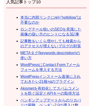
人気記事トップ10
本当に内部リンクにrel=”nofollow”は
不要なのか
ロングテール狙いのSEOを意識した
画像の扱い方のヒントになる3記事
記事数をいくら増やしても検索から
のアクセスが増えないブログの対策
METAタグ(keywords description)の
使い方
WordPressにContact Form 7メール
フォームを導入する方法
WordPressインストール直後に入れ
ておきたい21個+αのプラグイン
Akismetを有効化してスパムコメン
トを防ぐ設定とAPIキーの取得方法
ペンギンアップデートからのリカバ
リは困難。ペンギン2.0の導入は数