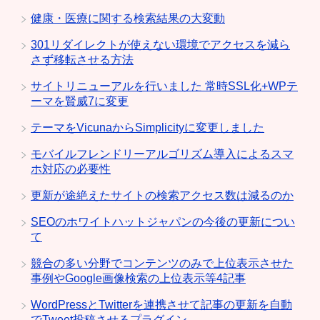
健康・医療に関する検索結果の大変動
301リダイレクトが使えない環境でアクセスを減ら
さず移転させる方法
サイトリニューアルを行いました 常時SSL化+WPテ
ーマを賢威7に変更
テーマをVicunaからSimplicityに変更しました
モバイルフレンドリーアルゴリズム導入によるスマ
ホ対応の必要性
更新が途絶えたサイトの検索アクセス数は減るのか
SEOのホワイトハットジャパンの今後の更新につい
て
競合の多い分野でコンテンツのみで上位表示させた
事例やGoogle画像検索の上位表示等4記事
WordPressとTwitterを連携させて記事の更新を自動
でTweet投稿させるプラグイン